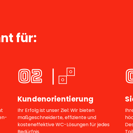
nt für:
02
Kundenorientierung
S
nt
Ihr Erfolg ist unser Ziel: Wir bieten
Ihr
en-
maßgeschneiderte, effiziente und
höc
kosteneffektive WC-Lösungen für jedes
Des
Bedürfnis.
Toi