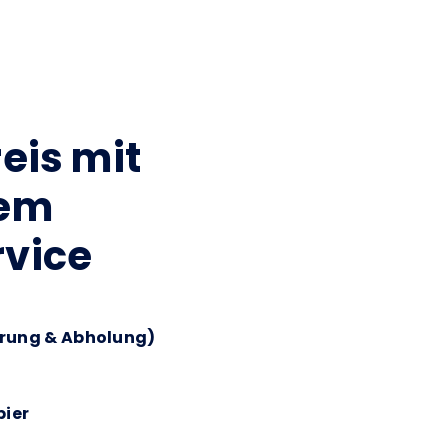
eis mit
gem
rvice
erung & Abholung)
pier