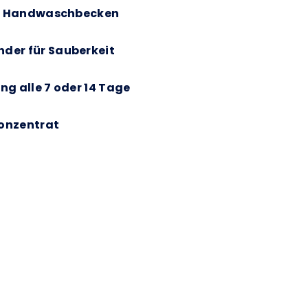
und Handwaschbecken
der für Sauberkeit
ng alle 7 oder 14 Tage
onzentrat