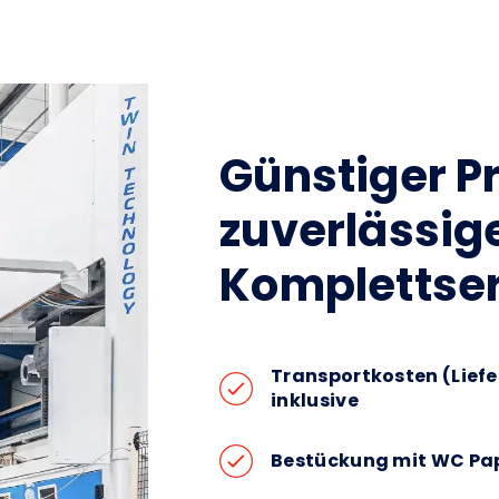
Günstiger Pr
zuverlässi
Komplettse
Transportkosten (Lief
inklusive
Bestückung mit WC Pa