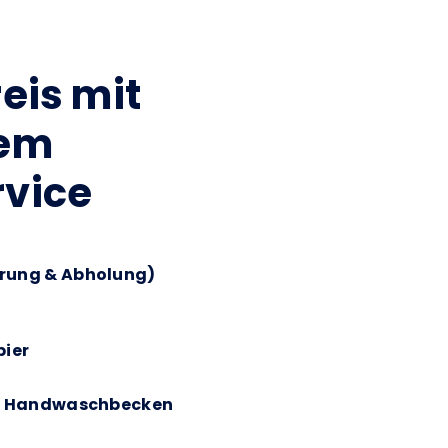
eis mit
gem
rvice
erung & Abholung)
pier
und Handwaschbecken