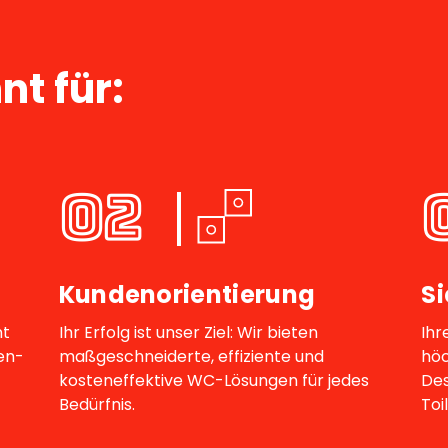
nt für:
02
Kundenorientierung
S
nt
Ihr Erfolg ist unser Ziel: Wir bieten
Ihr
en-
maßgeschneiderte, effiziente und
höc
kosteneffektive WC-Lösungen für jedes
Des
Bedürfnis.
Toi