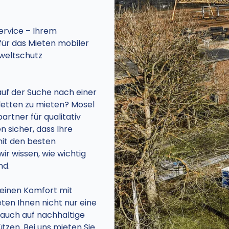
rvice – Ihrem
 für das Mieten mobiler
mweltschutz
auf der Suche nach einer
letten zu mieten? Mosel
rtner für qualitativ
n sicher, dass Ihre
mit den besten
ir wissen, wie wichtig
nd.
reinen Komfort mit
ten Ihnen nicht nur eine
 auch auf nachhaltige
zen. Bei uns mieten Sie