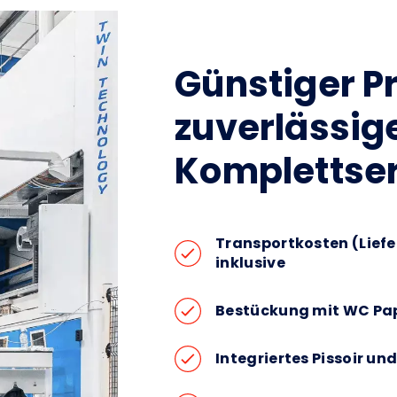
Günstiger Pr
zuverlässi
Komplettse
Transportkosten (Lief
inklusive
Bestückung mit WC Pa
Integriertes Pissoir 