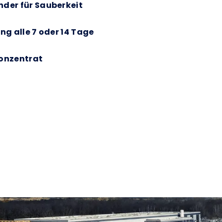
der für Sauberkeit
ng alle 7 oder 14 Tage
onzentrat