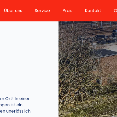
Über uns
Service
Preis
Kontakt
O
m Ort! In einer
gen ist ein
en unerlässlich.